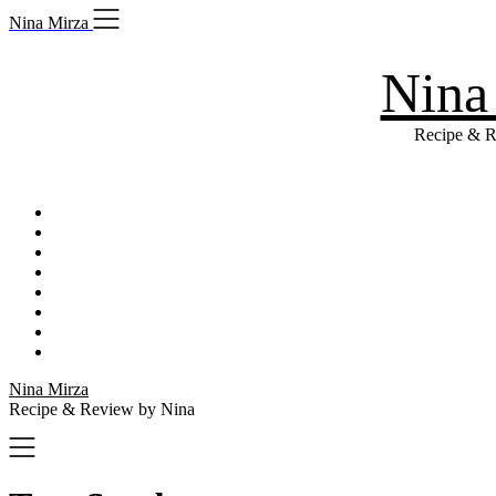
Skip
Nina Mirza
to
content
Nina
Recipe & R
Nina Mirza
Recipe & Review by Nina