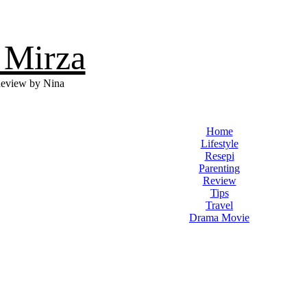
 Mirza
eview by Nina
Home
Lifestyle
Resepi
Parenting
Review
Tips
Travel
Drama Movie