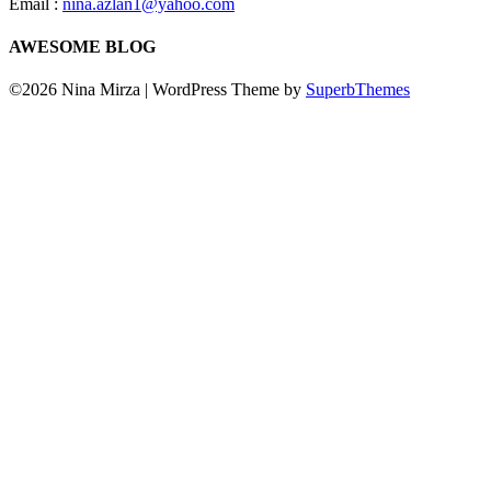
Email :
nina.azlan1@yahoo.com
AWESOME BLOG
©2026 Nina Mirza
| WordPress Theme by
SuperbThemes