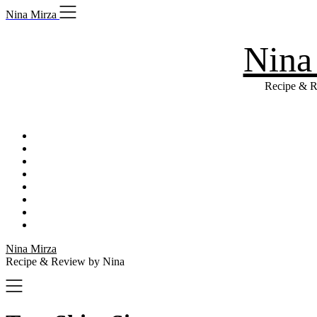
Skip
Nina Mirza
to
content
Nina
Recipe & R
Nina Mirza
Recipe & Review by Nina