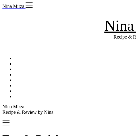
Skip
Nina Mirza
to
content
Nina
Recipe & R
Nina Mirza
Recipe & Review by Nina