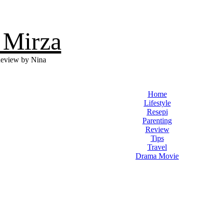
 Mirza
eview by Nina
Home
Lifestyle
Resepi
Parenting
Review
Tips
Travel
Drama Movie