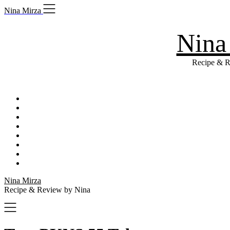
Skip
Nina Mirza
to
content
Nina
Recipe & R
Nina Mirza
Recipe & Review by Nina