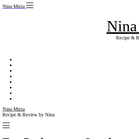
Skip
Nina Mirza
to
content
Nina
Recipe & R
Nina Mirza
Recipe & Review by Nina