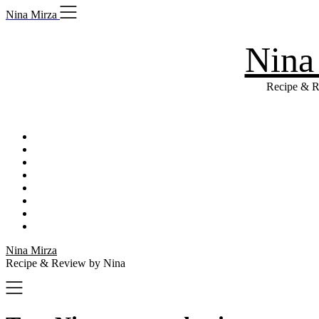
Skip
Nina Mirza
to
content
Nina
Recipe & R
Nina Mirza
Recipe & Review by Nina