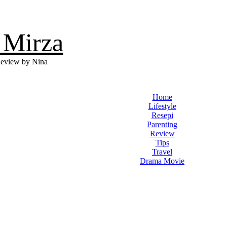
 Mirza
eview by Nina
Home
Lifestyle
Resepi
Parenting
Review
Tips
Travel
Drama Movie