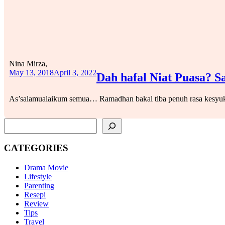
Nina Mirza,
May 13, 2018
April 3, 2022
Dah hafal Niat Puasa?
As’salamualaikum semua… Ramadhan bakal tiba penuh rasa kesyuk
SEARCH
CATEGORIES
Drama Movie
Lifestyle
Parenting
Resepi
Review
Tips
Travel