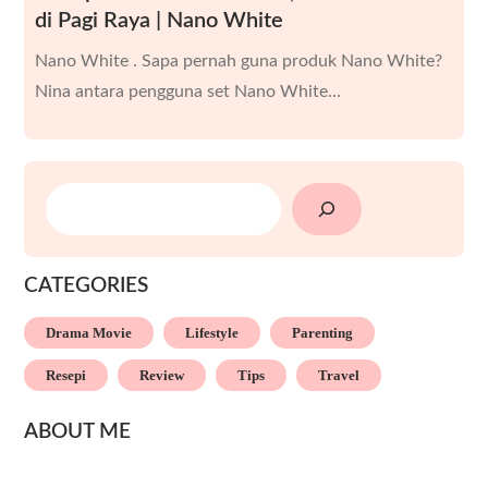
di Pagi Raya | Nano White
Nano White . Sapa pernah guna produk Nano White?
Nina antara pengguna set Nano White…
SEARCH
CATEGORIES
Drama Movie
Lifestyle
Parenting
Resepi
Review
Tips
Travel
ABOUT ME