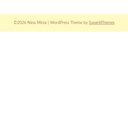
©2026 Nina Mirza
| WordPress Theme by
SuperbThemes