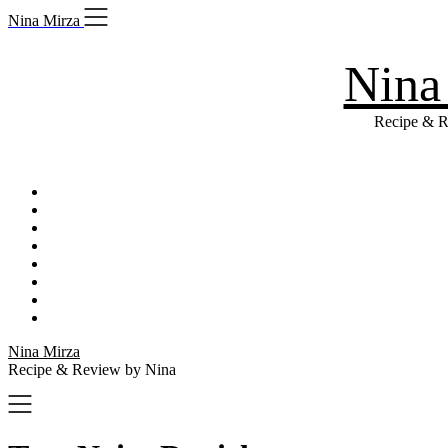
Skip
Nina Mirza
to
content
Nina
Recipe & R
Nina Mirza
Recipe & Review by Nina