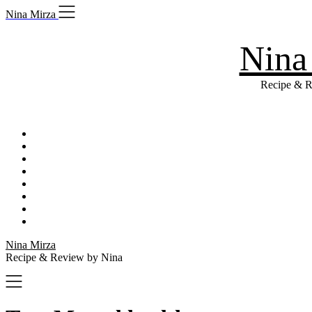
Skip
Nina Mirza
to
content
Nina
Recipe & R
Nina Mirza
Recipe & Review by Nina