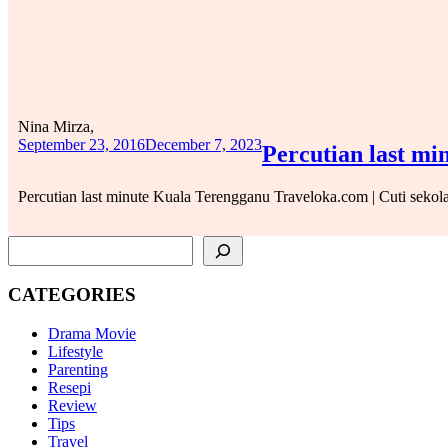
Nina Mirza,
September 23, 2016
December 7, 2023
Percutian last mi
Percutian last minute Kuala Terengganu Traveloka.com | Cuti sekola
SEARCH
CATEGORIES
Drama Movie
Lifestyle
Parenting
Resepi
Review
Tips
Travel