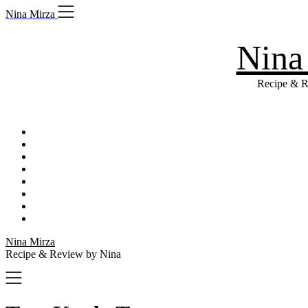
Skip
Nina Mirza
to
content
Nina
Recipe & R
Nina Mirza
Recipe & Review by Nina