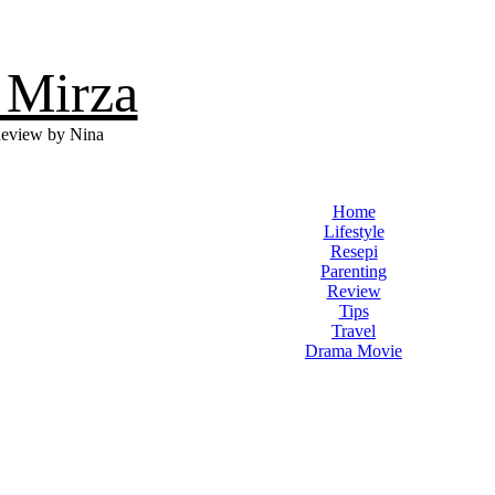
 Mirza
eview by Nina
Home
Lifestyle
Resepi
Parenting
Review
Tips
Travel
Drama Movie