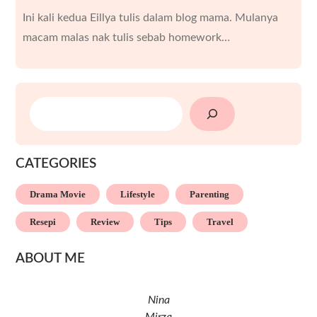
Ini kali kedua Eillya tulis dalam blog mama. Mulanya
macam malas nak tulis sebab homework…
SEARCH
CATEGORIES
Drama Movie
Lifestyle
Parenting
Resepi
Review
Tips
Travel
ABOUT ME
Nina