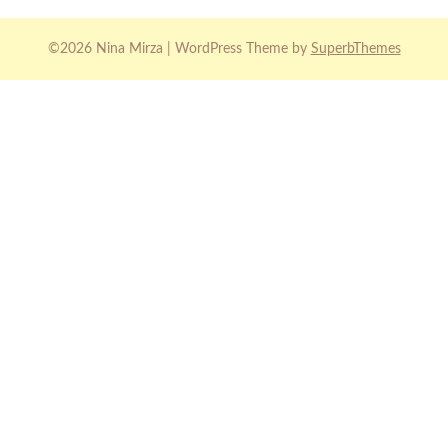
©2026 Nina Mirza
| WordPress Theme by
SuperbThemes