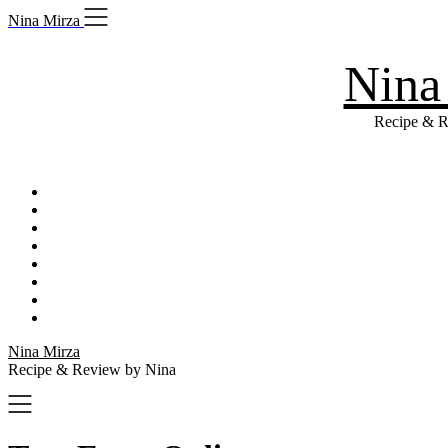
Skip
Nina Mirza
to
content
Nina
Recipe & R
Nina Mirza
Recipe & Review by Nina