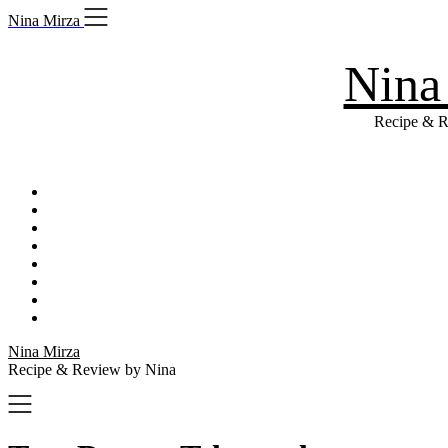
Skip
Nina Mirza
to
content
Nina
Recipe & R
Nina Mirza
Recipe & Review by Nina