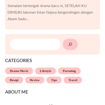
Semalam tertengok drama baru ni, SETELAH KU
DIMILIKI lakonan Intan Najwa bergandingan dengan
Abam Sado…
SEARCH
CATEGORIES
Drama Movie
Lifestyle
Parenting
Resepi
Review
Tips
Travel
ABOUT ME