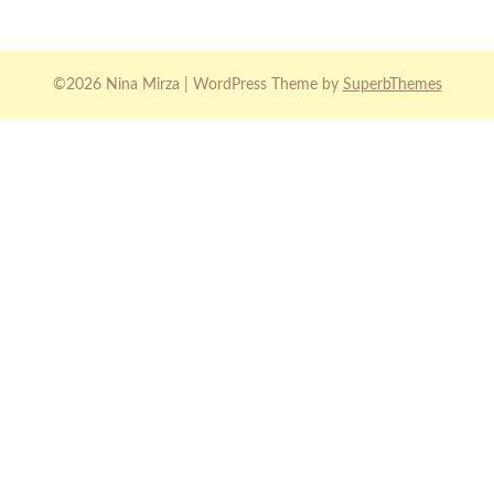
©2026 Nina Mirza
| WordPress Theme by
SuperbThemes