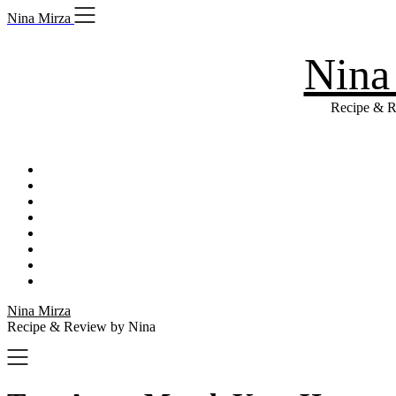
Skip
Nina Mirza
to
content
Nina
Recipe & R
Nina Mirza
Recipe & Review by Nina