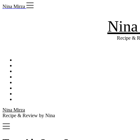
Skip
Nina Mirza
to
content
Nina
Recipe & R
Nina Mirza
Recipe & Review by Nina