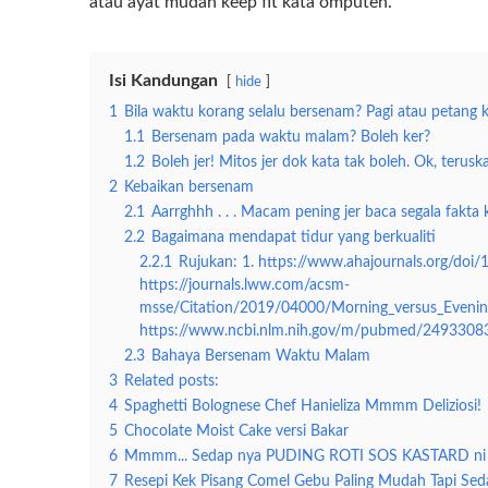
atau ayat mudah keep fit kata omputeh.
Bahaya Ber
Isi Kandungan
hide
1
Bila waktu korang selalu bersenam? Pagi atau petang k
1.1
Bersenam pada waktu malam? Boleh ker?
1.2
Boleh jer! Mitos jer dok kata tak boleh. Ok, teruskan
2
Kebaikan bersenam
2.1
Aarrghhh . . . Macam pening jer baca segala fakta
2.2
Bagaimana mendapat tidur yang berkualiti
2.2.1
Rujukan: 1. https://www.ahajournals.org/
https://journals.lww.com/acsm-
msse/Citation/2019/04000/Morning_versus_Evening_
https://www.ncbi.nlm.nih.gov/m/pubmed/24933083
2.3
Bahaya Bersenam Waktu Malam
3
Related posts:
4
Spaghetti Bolognese Chef Hanieliza Mmmm Deliziosi!
5
Chocolate Moist Cake versi Bakar
6
Mmmm... Sedap nya PUDING ROTI SOS KASTARD ni
7
Resepi Kek Pisang Comel Gebu Paling Mudah Tapi Sed