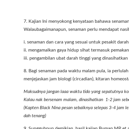
7. Kajian Ini menyokong kenyataan bahawa senaman
Walaubagaimanapun, senaman perlu mendapat nasiha
i. senaman dan cara yang sesuai untuk pesakit darah 
ii. mengamalkan gaya hidup sihat termasuk pemakan
iii. pengambilan ubat darah tinggi yang dinasihatkan
8. Bagi senaman pada waktu malam pula, ia perlulah 
menjejaskan jam biologi (circadian), kitaran homeosta
Maksudnya jangan laaa waktu tido yang sepatutnya kor
Kalau nak bersenam malam, dinasihatkan 1-2 jam sebel
(Kapten Black Nina pesan sebaiknya selepas 3-4 jam leb
dah tenang)
9. Sungguhpun demikian, hasil kajian Buman MP et 