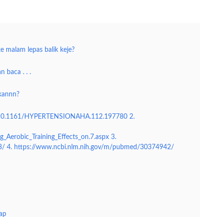
senam Waktu Malam ?
e malam lepas balik keje?
 baca . . .
 kannn?
doi/10.1161/HYPERTENSIONAHA.112.197780 2.
Aerobic_Training_Effects_on.7.aspx 3.
/ 4. https://www.ncbi.nlm.nih.gov/m/pubmed/30374942/
ap